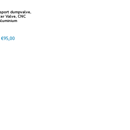
sport dumpvalve,
ter Valve, CNC
aluminium
€
95,00