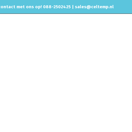
ontact met ons op! 088-2502425 |
sales@celtemp.nl
NTACT
Home
Producten getagged “honda”