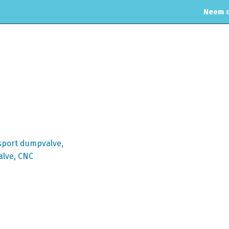
Neem c
MOTORREINIGING
CHIPTUNING
RVS UITLAAT SYSTEEM
CO