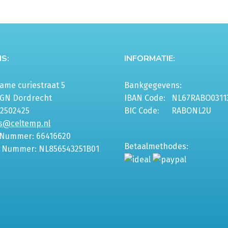
S:
INFORMATIE:
me curiestraat 5
Bankgegevens:
6GN Dordrecht
IBAN Code:
NL67RABO0311
-2502425
BIC Code:
RABONL2U
s@celtemp.nl
 Nummer: 66416620
Betaalmethodes:
 Nummer: NL856543251B01