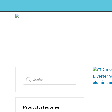
HOME
WEBSHOP
ONDERHOUD & APK
honda
Producten zoeken
Productcategorieën