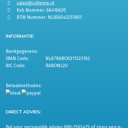
sales@celtemp.nl
Kvk Nummer: 66416620
BTW Nummer: NL856543251B01
INFORMATIE:
Bankgegevens:
IBAN Code:
NL67RABO0311323162
BIC Code:
RABONL2U
Betaalmethodes:
DIRECT ADVIES:
Bel voor persoonlijk advies 088-2502425 of stuur een e-