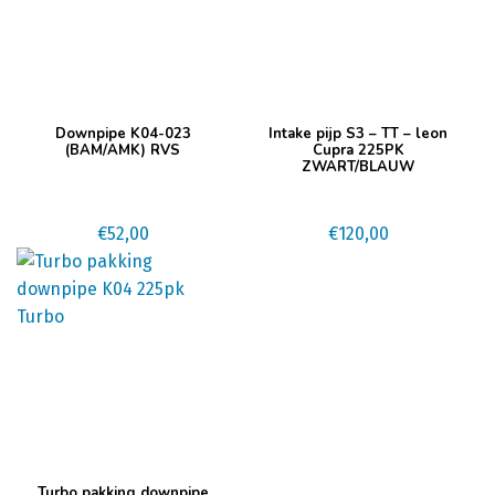
Dit
Downpipe K04-023
Intake pijp S3 – TT – leon
product
(BAM/AMK) RVS
Cupra 225PK
ZWART/BLAUW
heeft
meerdere
variaties.
€
52,00
€
120,00
Deze
optie
kan
gekozen
worden
op
de
productpagina
Turbo pakking downpipe