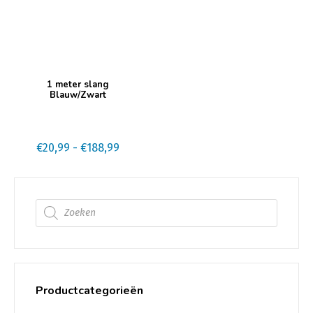
Dit
1 meter slang
product
Blauw/Zwart
heeft
meerdere
variaties.
Prijsklasse:
€
20,99
-
€
188,99
Deze
€20,99
optie
tot
kan
€188,99
Producten zoeken
gekozen
worden
op
de
productpagina
Productcategorieën