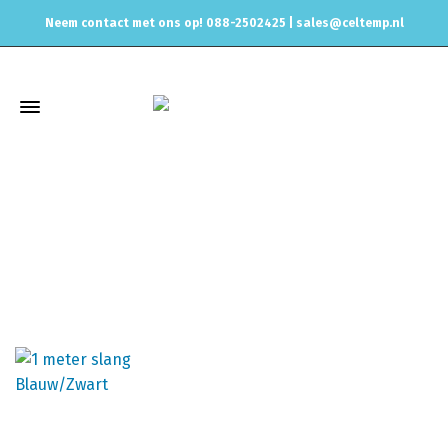
Neem contact met ons op! 088-2502425 |
sales@celtemp.nl
1 meter
Home
Producten getagged “1 meter”