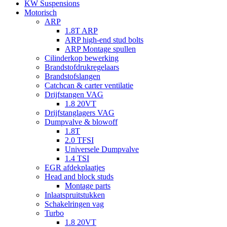
KW Suspensions
Motorisch
ARP
1.8T ARP
ARP high-end stud bolts
ARP Montage spullen
Cilinderkop bewerking
Brandstofdrukregelaars
Brandstofslangen
Catchcan & carter ventilatie
Drijfstangen VAG
1.8 20VT
Drijfstanglagers VAG
Dumpvalve & blowoff
1.8T
2.0 TFSI
Universele Dumpvalve
1.4 TSI
EGR afdekplaatjes
Head and block studs
Montage parts
Inlaatspruitstukken
Schakelringen vag
Turbo
1.8 20VT