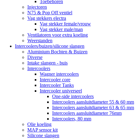
Toebehoren
Injectoren
N75 & Pop Off ventiel
Vag stekkers electra
Vag stekker female/vrouw
Vag stekker male/man
Ventilatoren voor extra koeling
Weerstanden
Intercoolers/buizen/silicone slangen
Aluminium Bochten & Buizen
Diverse
Intake slangen - buis
Intercoolers
Wagner intercoolers
Intercooler core
Intercooler Tanks
Intercooler universeel
One-side intercoolers
Intercoolers aansluitdiameter 55 & 60 mm
Intercoolers aansluitdiameter 63 & 65 mm
Intercoolers aansluitdiameter 76mm
Intercoolers, 80 mm
Olie koeling
MAP sensor kit
Silicone slangen