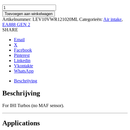
RACINGLINE
AIR
Toevoegen aan winkelwagen
INTAKE
Artikelnummer:
LEV10VWR121020ML
Categorieën:
Air intake
,
SYSTEM
EA888 GEN 2
AUDI
SHARE
TT
2.0
Email
TFSI
X
211PS
Facebook
(EA888
Pinterest
GEN
Linkedin
2
Vkontakte
–
WhatsApp
IHI
TURBO)
Beschrijving
aantal
Beschrijving
For IHI Turbos (no MAF sensor).
Applications