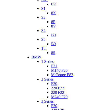
C7
S1
8X
S3
8P
8V
S4
B9
S5
B9
TT
8S
BMW
1 Series
F21
M140 F20
M Coupe E82
2 Series
F20
220 F22
228 F22
M240 F20
3 Series
F30