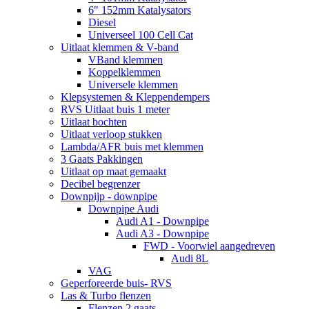
6" 152mm Katalysators
Diesel
Universeel 100 Cell Cat
Uitlaat klemmen & V-band
VBand klemmen
Koppelklemmen
Universele klemmen
Klepsystemen & Kleppendempers
RVS Uitlaat buis 1 meter
Uitlaat bochten
Uitlaat verloop stukken
Lambda/AFR buis met klemmen
3 Gaats Pakkingen
Uitlaat op maat gemaakt
Decibel begrenzer
Downpijp - downpipe
Downpipe Audi
Audi A1 - Downpipe
Audi A3 - Downpipe
FWD - Voorwiel aangedreven
Audi 8L
VAG
Geperforeerde buis- RVS
Las & Turbo flenzen
Flenzen 2 gaats